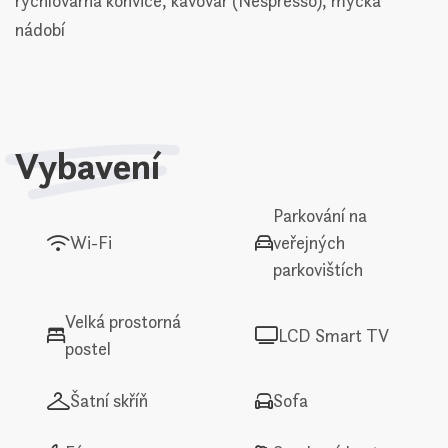
rychlovarná konvice, kávovar (Nespresso), myčka
nádobí
Vybavení
Parkování na
Wi-Fi
veřejných
parkovištích
Velká prostorná
LCD Smart TV
postel
Šatní skříň
Sofa