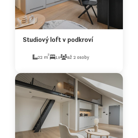
Studiový loft v podkroví
2
22 m
1x
až 2 osoby