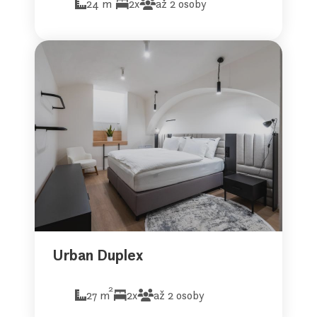
24 m
2x
až 2 osoby
Urban Duplex
2
27 m
2x
až 2 osoby