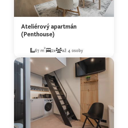
Ateliérový apartmán
(Penthouse)
2
67 m
2x
až 4 osoby