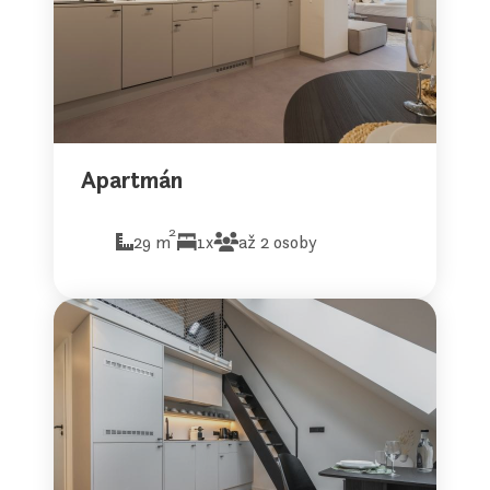
Apartmán
2
29 m
1x
až 2 osoby