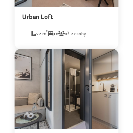
Urban Loft
2
22 m
1x
až 2 osoby