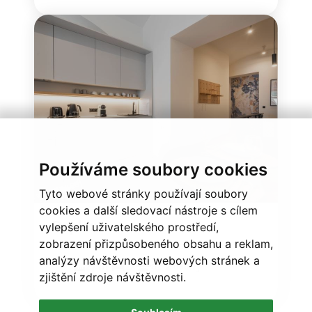
Používáme soubory cookies
Tyto webové stránky používají soubory
cookies a další sledovací nástroje s cílem
Duplex
vylepšení uživatelského prostředí,
zobrazení přizpůsobeného obsahu a reklam,
2
analýzy návštěvnosti webových stránek a
27 m
2x
až 2 osoby
zjištění zdroje návštěvnosti.