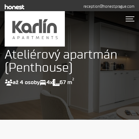
reception@honestprague.com
Ateliérový apartmán
Ubytování
Fotogalerie
(Penthouse)
Dlouhodobý pronájem
Kontakty
2
až 4 osoby
4x
67 m
REZERVOVAT
+420 608 544 155