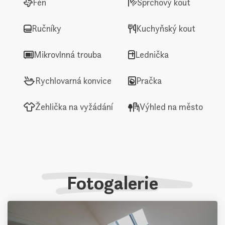
Fén
Sprchový kout
Ručníky
Kuchyňský kout
Mikrovlnná trouba
Lednička
Rychlovarná konvice
Pračka
Žehlička na vyžádání
Výhled na město
Fotogalerie