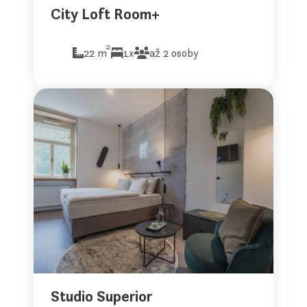
City Loft Room+
2
22 m
1x
až 2 osoby
Studio Superior