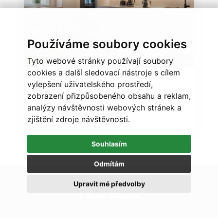
Používáme soubory cookies
Tyto webové stránky používají soubory
cookies a další sledovací nástroje s cílem
Dvoupodlažní apartmán
vylepšení uživatelského prostředí,
zobrazení přizpůsobeného obsahu a reklam,
2
analýzy návštěvnosti webových stránek a
27 m
1x
až 2 osoby
zjištění zdroje návštěvnosti.
Souhlasím
Odmítám
Upravit mé předvolby