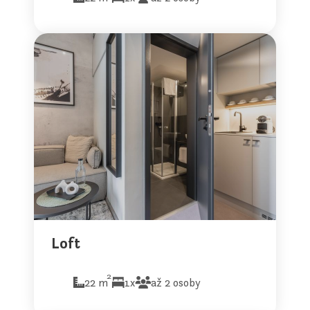
Loft
2
22 m
1x
až 2 osoby