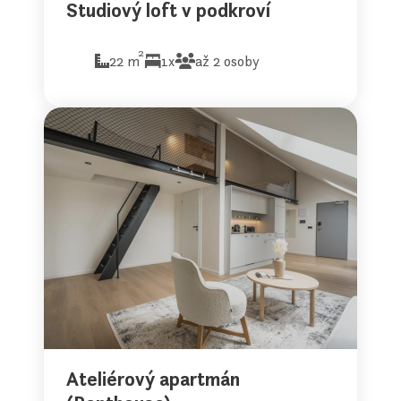
Studiový loft v podkroví
2
22 m
1x
až 2 osoby
Ateliérový apartmán