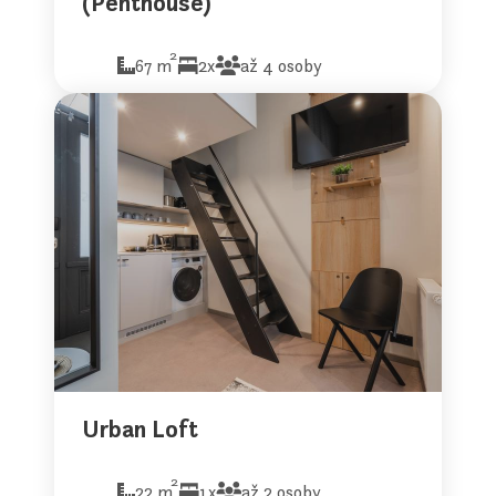
(Penthouse)
2
67 m
2x
až 4 osoby
Urban Loft
2
22 m
1x
až 2 osoby