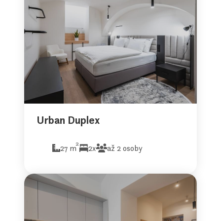
Urban Duplex
2
27 m
2x
až 2 osoby