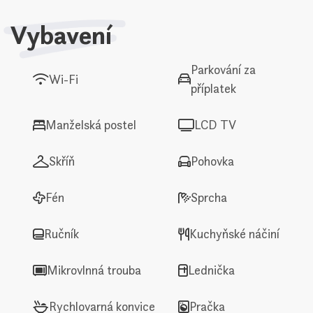
Vybavení
Parkování za
Wi-Fi
příplatek
Manželská postel
LCD TV
Skříň
Pohovka
Fén
Sprcha
Ručník
Kuchyňské náčiní
Mikrovlnná trouba
Lednička
Rychlovarná konvice
Pračka