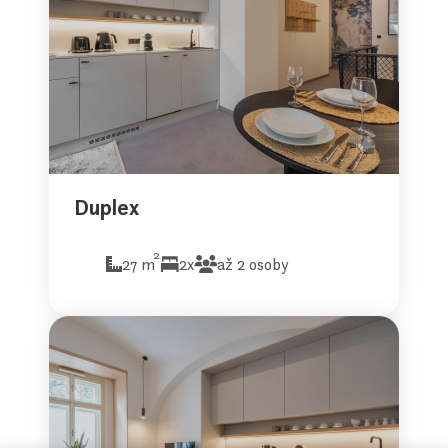
Duplex
2
27 m
2x
až 2 osoby