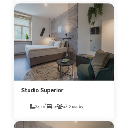
Studio Superior
2
24 m
1x
až 2 osoby