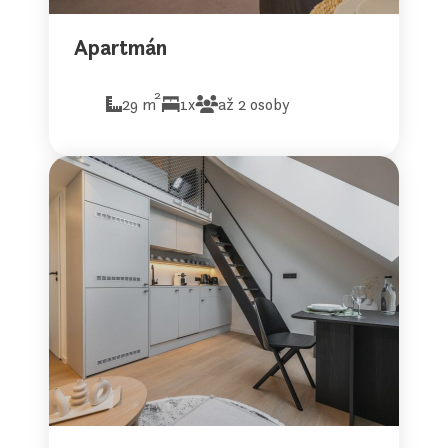
Apartmán
2
29 m
1x
až 2 osoby