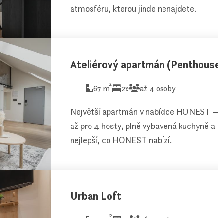
atmosféru, kterou jinde nenajdete.
Ateliérový apartmán (Penthous
2
67 m
2x
až 4 osoby
Největší apartmán v nabídce HONEST — 
až pro 4 hosty, plně vybavená kuchyně a
nejlepší, co HONEST nabízí.
Urban Loft
2