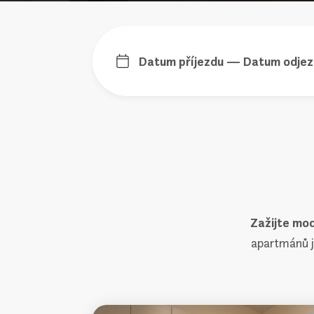
Datum příjezdu — Datum odje
Zažijte mod
apartmánů 