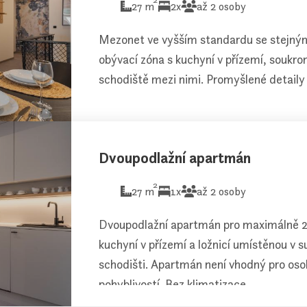
27 m
2x
až 2 osoby
Mezonet ve vyšším standardu se stejný
obývací zóna s kuchyní v přízemí, soukrom
schodiště mezi nimi. Promyšlené detaily a
Dvoupodlažní apartmán
2
27 m
1x
až 2 osoby
Dvoupodlažní apartmán pro maximálně 2
kuchyní v přízemí a ložnicí umístěnou v s
schodišti. Apartmán není vhodný pro oso
pohyblivostí. Bez klimatizace.