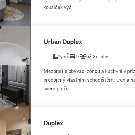
kousíček výš.
Urban Duplex
2
27 m
2x
až 2 osoby
Mezonet s obývací zónou a kuchyní v příz
propojený vlastním schodištěm. Den a n
svém patře.
Duplex
2