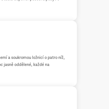
emí a soukromou ložnicí o patro níž,
oc jasně oddělené, každé na