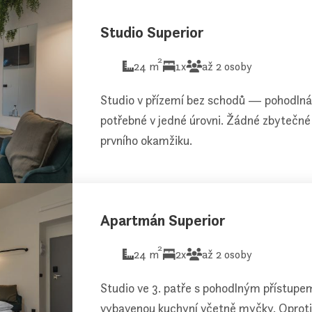
Studio Superior
2
24 m
1x
až 2 osoby
Studio v přízemí bez schodů — pohodlná
potřebné v jedné úrovni. Žádné zbytečné 
prvního okamžiku.
Apartmán Superior
2
24 m
2x
až 2 osoby
Studio ve 3. patře s pohodlným přístupe
vybavenou kuchyní včetně myčky. Oproti