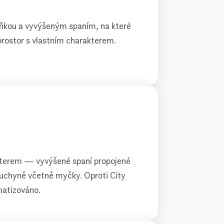
yňkou a vyvýšeným spaním, na které
prostor s vlastním charakterem.
akterem — vyvýšené spaní propojené
kuchyně včetně myčky. Oproti City
matizováno.