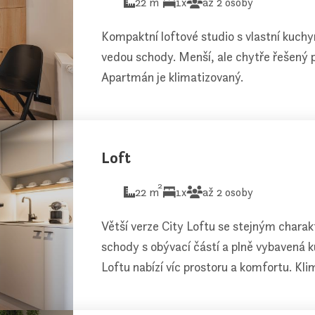
22 m
1x
až 2 osoby
Kompaktní loftové studio s vlastní kuch
vedou schody. Menší, ale chytře řešený 
Apartmán je klimatizovaný.
Loft
2
22 m
1x
až 2 osoby
Větší verze City Loftu se stejným char
schody s obývací částí a plně vybavená 
Loftu nabízí víc prostoru a komfortu. Kli