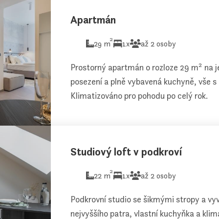
Apartmán
2
29 m
1x
až 2 osoby
Prostorný apartmán o rozloze 29 m² na 
posezení a plně vybavená kuchyně, vše s
Klimatizováno pro pohodu po celý rok.
Studiový loft v podkroví
2
22 m
1x
až 2 osoby
Podkrovní studio se šikmými stropy a v
nejvyššího patra, vlastní kuchyňka a klim