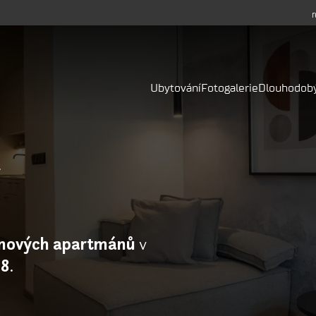
Ubytování
Fotogalerie
Dlouhodob
nových apartmánů
v
 8
.