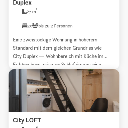
Duplex
2
27 m
2x
bis zu 2 Personen
Eine zweistöckige Wohnung in höherem
Standard mit dem gleichen Grundriss wie
City Duplex — Wohnbereich mit Küche im
Erdgeschoss, privates Schlafzimmer eine
Etage tiefer und eine eigene Treppe
dazwischen. Durchdachte Details und
hochwertigere Ausstattung.
City LOFT
2