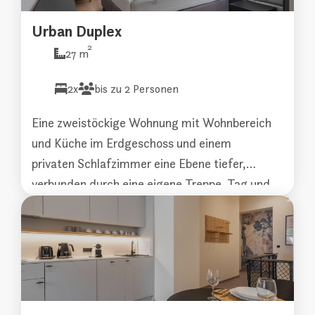
Urban Duplex
2
27 m
2x
bis zu 2 Personen
Eine zweistöckige Wohnung mit Wohnbereich
und Küche im Erdgeschoss und einem
privaten Schlafzimmer eine Ebene tiefer,
verbunden durch eine eigene Treppe. Tag und
Nacht klar getrennt, jedes auf seiner
eigenen Etage.