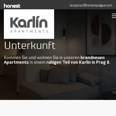
reception@honestprague.com
Unterkunft
Unterkunft
Buchung
Kommen Sie und wohnen Sie in unseren
brandneuen
Fotogalerie
Apartments
in einem
ruhigen Teil von Karlin in Prag 8
.
Langfristige Vermietung
Kontakt
JETZT BUCHEN
+420 608 544 155