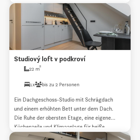
Erdgeschoss erreichbar. Klimatisiert für
ganzjährigen Komfort.
Studiový loft v podkroví
2
22 m
1x
bis zu 2 Personen
Ein Dachgeschoss-Studio mit Schrägdach
und einem erhöhten Bett unter dem Dach.
Die Ruhe der obersten Etage, eine eigene
Küchenzeile und Klimaanlage für heiße
Sommertage schaffen eine Atmosphäre, die