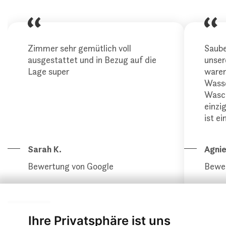
Zimmer sehr gemütlich voll
Saube
ausgestattet und in Bezug auf die
unser
Lage super
waren
Wasse
Wasch
einzi
ist ein
Sarah K.
Agni
Bewertung von Google
Bewer
Ihre Privatsphäre ist uns