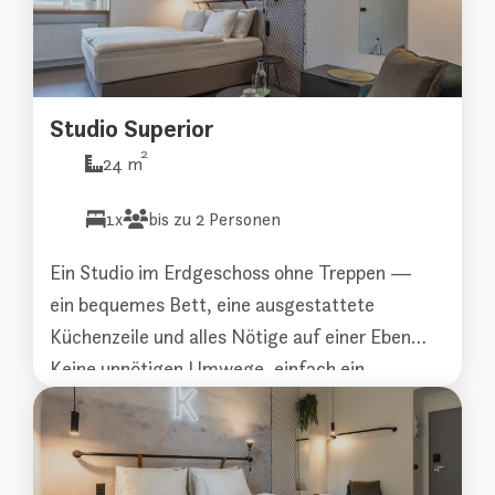
Studio Superior
2
24 m
1x
bis zu 2 Personen
Ein Studio im Erdgeschoss ohne Treppen —
ein bequemes Bett, eine ausgestattete
Küchenzeile und alles Nötige auf einer Ebene.
Keine unnötigen Umwege, einfach ein
entspannter Aufenthalt vom ersten
Moment an.