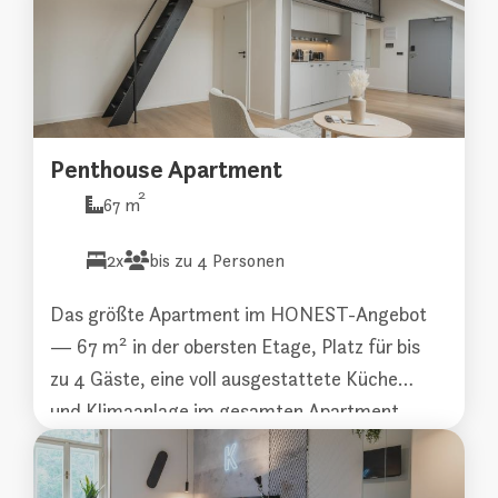
Sie woanders nicht finden.
Penthouse Apartment
2
67 m
2x
bis zu 4 Personen
Das größte Apartment im HONEST-Angebot
— 67 m² in der obersten Etage, Platz für bis
zu 4 Gäste, eine voll ausgestattete Küche
und Klimaanlage im gesamten Apartment.
Das Beste, was HONEST zu bieten hat.