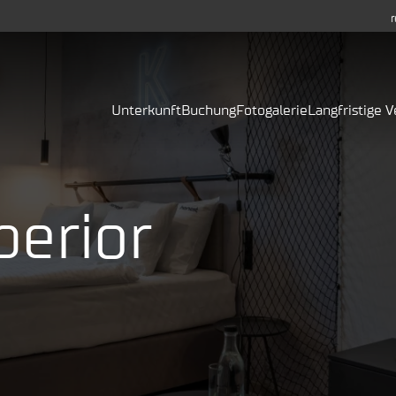
Unterkunft
Buchung
Fotogalerie
Langfristige 
perior