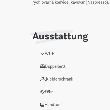
rychlovarná konvice, kávovar (Nespresso)
Ausstattung
WI-FI
Doppelbett
Kleiderschrank
Föhn
Handtuch