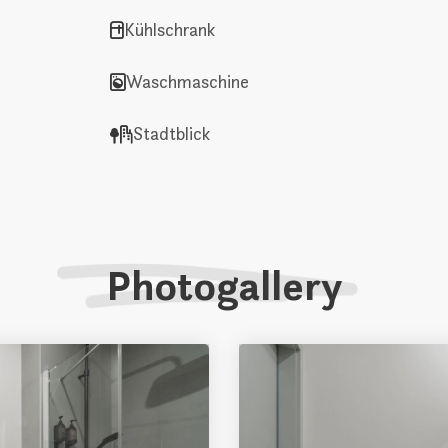
Kühlschrank
Waschmaschine
Stadtblick
Photogallery