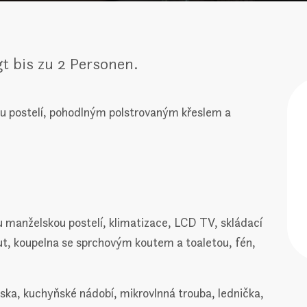
gt bis zu 2 Personen.
u postelí, pohodlným polstrovaným křeslem a
u manželskou postelí, klimatizace, LCD TV, skládací
kout, koupelna se sprchovým koutem a toaletou, fén,
ka, kuchyňské nádobí, mikrovlnná trouba, lednička,