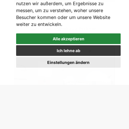
nutzen wir außerdem, um Ergebnisse zu
messen, um zu verstehen, woher unsere
Penthouse Apartment
Besucher kommen oder um unsere Website
weiter zu entwickeln.
2
67 m
2x
bis zu 4 Personen
Alle akzeptieren
Ich lehne ab
Einstellungen ändern