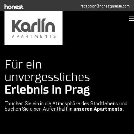
reception@honestprague.com
Unterkunft
Buchung
Für ein
Fotogalerie
unvergessliches
Langfristige Vermietung
Kontakt
Erlebnis in Prag
JETZT BUCHEN
Tauchen Sie ein in die Atmosphäre des Stadtlebens und
buchen Sie einen Aufenthalt in
unseren Apartments.
+420 608 544 155