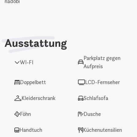
nádobí
Ausstattung
Parkplatz gegen
WI-FI
Aufpreis
Doppelbett
LCD-Fernseher
Kleiderschrank
Schlafsofa
Föhn
Dusche
Handtuch
Küchenutensilien