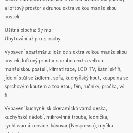
a loftový prostor s druhou extra velkou manželskou
postelí.
Užitná plocha: 67 m2.
Ubytování až pro 4 osoby.
Vybavení apartmánu: ložnice s extra velkou manželskou
postelí, loftový prostor s druhou extra velkou
manželskou postelí, klimatizace, LCD TV, šatní skříň,
jídelní stůl se židlemi, sofa, kuchyňský kout, koupelna se
sprchovým koutem a toaletou, fén, ručníky, pračka, wi-
fi
Vybavení kuchyně: sklokeramická varná deska,
kuchyňské nádobí, mikrovlnná trouba, lednička,
rychlovarná konvice, kávovar (Nespresso), myčka