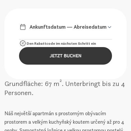
Ankunftsdatum — Abreisedatum
JETZT BUCHEN
2
Grundfläche: 67 m
. Unterbringt bis zu 4
Personen.
Náš největší apartmán s prostorným obývacím
prostorem a velkým kuchyňský koutem určený až pro 4
osoby. Samostatná ložnice s velkou prostornou postelý