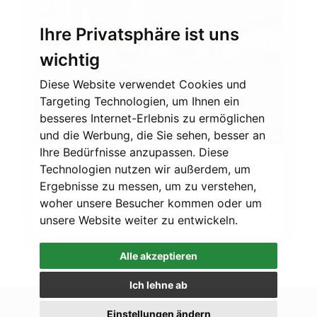
Ihre Privatsphäre ist uns
wichtig
Diese Website verwendet Cookies und
Targeting Technologien, um Ihnen ein
besseres Internet-Erlebnis zu ermöglichen
und die Werbung, die Sie sehen, besser an
Ihre Bedürfnisse anzupassen. Diese
Apartment Duplex
Technologien nutzen wir außerdem, um
Ergebnisse zu messen, um zu verstehen,
2
woher unsere Besucher kommen oder um
27 m
1x
bis zu 2 Personen
unsere Website weiter zu entwickeln.
Alle akzeptieren
Ich lehne ab
Einstellungen ändern