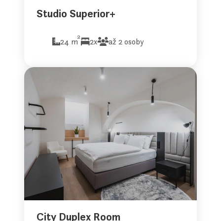
Studio Superior+
2
24 m
2x
až 2 osoby
City Duplex Room