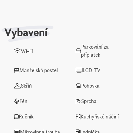
Vybavení
Parkování za
Wi-Fi
příplatek
Manželská postel
LCD TV
Skříň
Pohovka
Fén
Sprcha
Ručník
Kuchyňské náčiní
Mikrovlnná trouba
Lednička