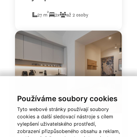
2
27 m
2x
až 2 osoby
Používáme soubory cookies
Tyto webové stránky používají soubory
cookies a další sledovací nástroje s cílem
City Duplex Room+
vylepšení uživatelského prostředí,
zobrazení přizpůsobeného obsahu a reklam,