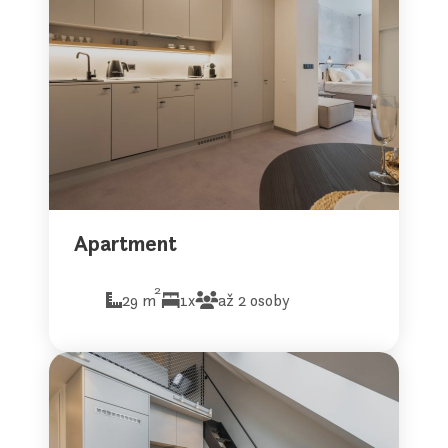
Apartment
2
29 m
1x
až 2 osoby