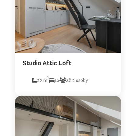
Studio Attic Loft
2
22 m
1x
až 2 osoby