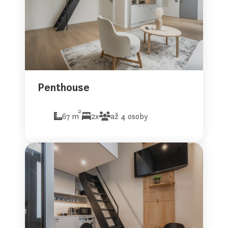
Penthouse
2
67 m
2x
až 4 osoby