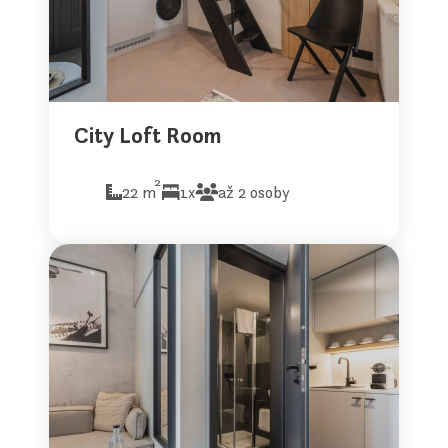
City Loft Room
2
22 m
1x
až 2 osoby