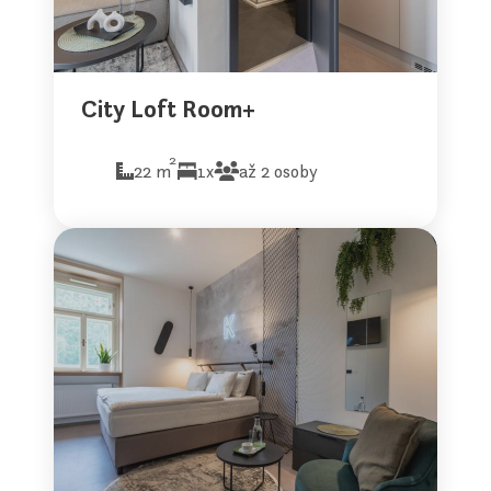
City Loft Room+
2
22 m
1x
až 2 osoby