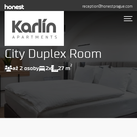
reception@honestprague.com
City Duplex Room
Ubytování
Fotogalerie
2
až 2 osoby
2x
27 m
Dlouhodobý pronájem
Kontakty
REZERVOVAT
+420 608 544 155