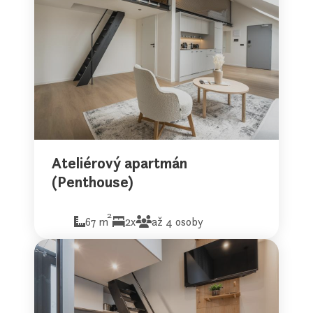
Ateliérový apartmán
(Penthouse)
2
67 m
2x
až 4 osoby