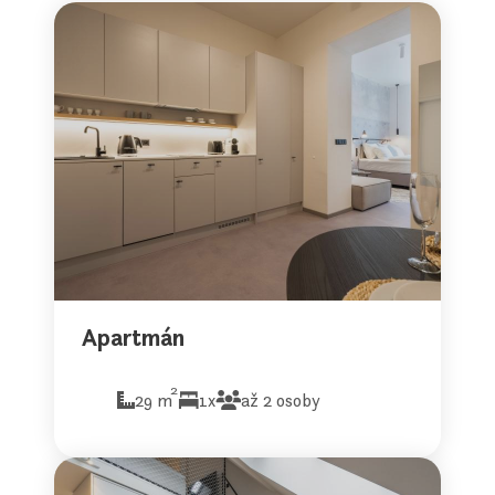
Apartmán
2
29 m
1x
až 2 osoby