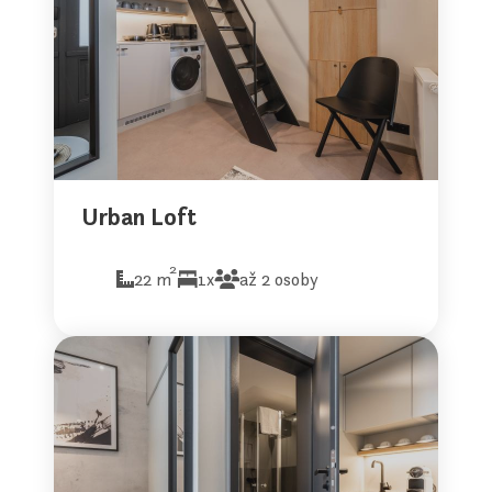
Urban Loft
2
22 m
1x
až 2 osoby