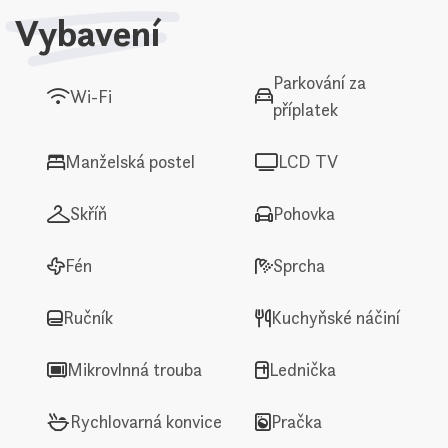
Vybavení
Parkování za
Wi-Fi
příplatek
Manželská postel
LCD TV
Skříň
Pohovka
Fén
Sprcha
Ručník
Kuchyňské náčiní
Mikrovlnná trouba
Lednička
Rychlovarná konvice
Pračka