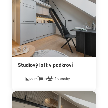
Studiový loft v podkroví
2
22 m
1x
až 2 osoby