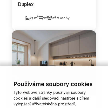
Duplex
2
27 m
2x
až 2 osoby
Používáme soubory cookies
Tyto webové stránky používají soubory
cookies a další sledovací nástroje s cílem
Dvoupodlažní apartmán
vylepšení uživatelského prostředí,