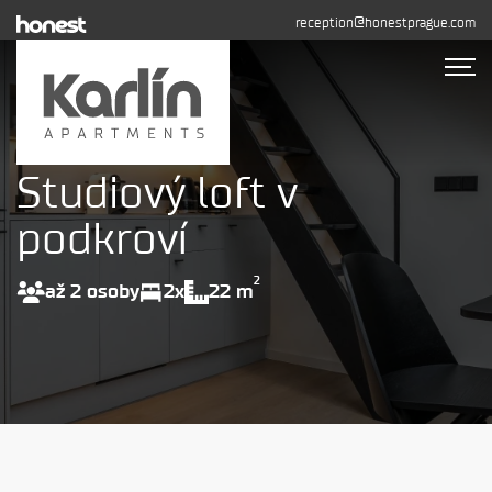
reception@honestprague.com
Studiový loft v
Ubytování
Fotogalerie
podkroví
Dlouhodobý pronájem
Kontakty
2
až 2 osoby
2x
22 m
REZERVOVAT
+420 608 544 155