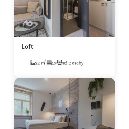
Loft
2
22 m
1x
až 2 osoby