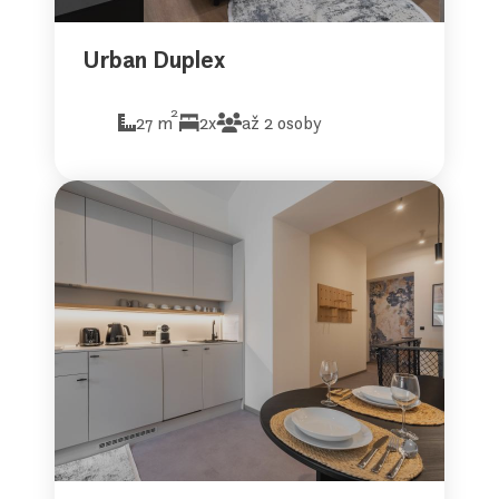
Urban Duplex
2
27 m
2x
až 2 osoby